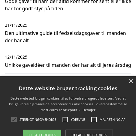
Gode gaver til ham der altid kommer for sent eller ikke
har for godt styr på tiden
21/11/2025
Den ultimative guide til fødselsdagsgaver til manden
der har alt
12/11/2025
Unikke gaveidéer til manden der har alt til jeres årsdag
×
19/10/2025
Dette website bruger tracking cookies
Den perfekte gaveidé til manden: ur til mænd
Dette websted bruger cookies til at forbedre brugeroplevelsen. Ved at
bruge vores hjemmeside accepterer du alle cookies i overensstemmelse
31/05/2025
med vores cookiepolitik.
Detaljer
Inspiration til klassiske firmagaver til ham der har alt
STRENGT NØDVENDIGE
YDEEVNE
MÅLRETNING AF
TILLAD COOKIES
TILLAD IKKE COOKIES