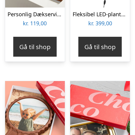
Personlig Dækserviet med Billede
Fleksibel LED-plantelampe – KitchPro
kr.
119,00
kr.
399,00
Gå til shop
Gå til shop