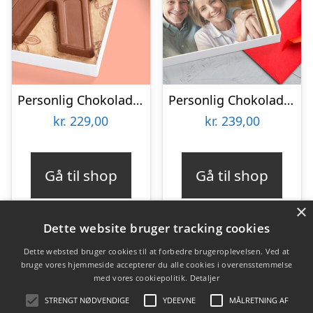
Personlig Chokolademedalje med Billede
Personlig Chokoladeplade med Billede
kr.
229,00
kr.
239,00
Gå til shop
Gå til shop
×
Dette website bruger tracking cookies
Dette websted bruger cookies til at forbedre brugeroplevelsen. Ved at
bruge vores hjemmeside accepterer du alle cookies i overensstemmelse
Varekategorier
med vores cookiepolitik.
Detaljer
Produkter
STRENGT NØDVENDIGE
YDEEVNE
MÅLRETNING AF