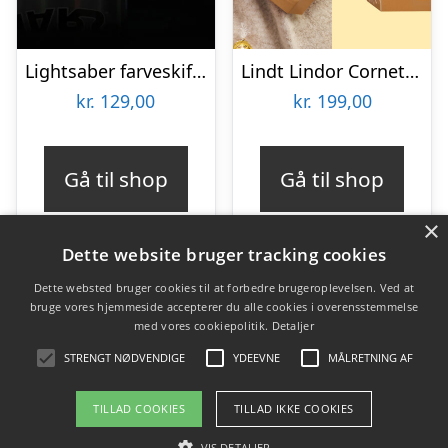
Lightsaber farveskiftende krus
Lindt Lindor Cornet 500 gram – Blandet chokolade
kr.
129,00
kr.
199,00
Gå til shop
Gå til shop
×
Dette website bruger tracking cookies
Dette websted bruger cookies til at forbedre brugeroplevelsen. Ved at
bruge vores hjemmeside accepterer du alle cookies i overensstemmelse
Varekategorier
med vores cookiepolitik.
Detaljer
Produkter
STRENGT NØDVENDIGE
YDEEVNE
MÅLRETNING AF
TILLAD COOKIES
TILLAD IKKE COOKIES
Copyright 2026 - Pilanto Aps
VIS DETALJER