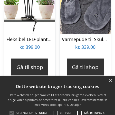
Fleksibel LED-plantelampe – KitchPro
Varmepude til Skuldre og Ryg – Zenkuru
kr.
399,00
kr.
339,00
Gå til shop
Gå til shop
×
Dette website bruger tracking cookies
Dette websted bruger cookies til at forbedre brugeroplevelsen. Ved at
bruge vores hjemmeside accepterer du alle cookies i overensstemmelse
Varekategorier
med vores cookiepolitik.
Detaljer
Produkter
STRENGT NØDVENDIGE
YDEEVNE
MÅLRETNING AF